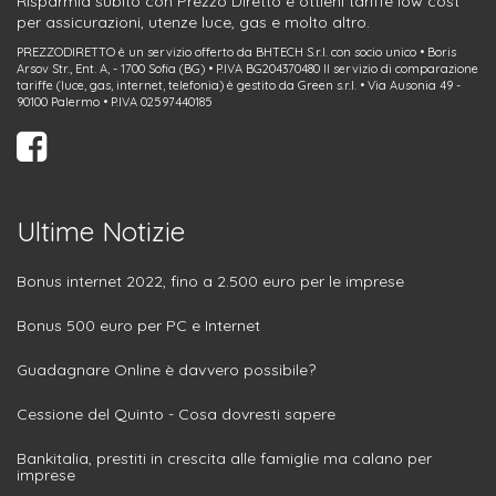
Risparmia subito con Prezzo Diretto e ottieni tariffe low cost
per assicurazioni, utenze luce, gas e molto altro.
PREZZODIRETTO è un servizio offerto da BHTECH S.r.l. con socio unico • Boris
Arsov Str., Ent. A, - 1700 Sofia (BG) • P.IVA BG204370480 Il servizio di comparazione
tariffe (luce, gas, internet, telefonia) è gestito da Green s.r.l. • Via Ausonia 49 -
90100 Palermo • P.IVA 02597440185
Ultime Notizie
Bonus internet 2022, fino a 2.500 euro per le imprese
Bonus 500 euro per PC e Internet
Guadagnare Online è davvero possibile?
Cessione del Quinto - Cosa dovresti sapere
Bankitalia, prestiti in crescita alle famiglie ma calano per
imprese