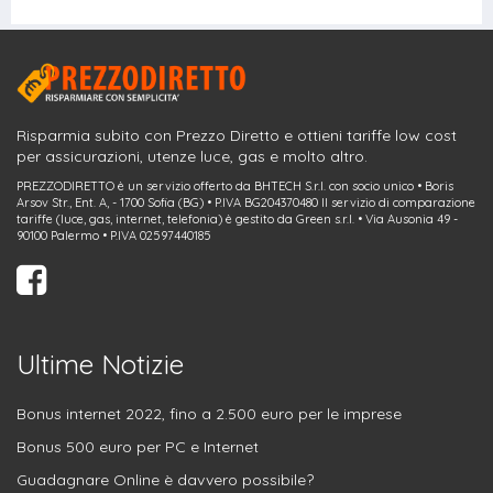
Risparmia subito con Prezzo Diretto e ottieni tariffe low cost
per assicurazioni, utenze luce, gas e molto altro.
PREZZODIRETTO è un servizio offerto da BHTECH S.r.l. con socio unico • Boris
Arsov Str., Ent. A, - 1700 Sofia (BG) • P.IVA BG204370480 Il servizio di comparazione
tariffe (luce, gas, internet, telefonia) è gestito da Green s.r.l. • Via Ausonia 49 -
90100 Palermo • P.IVA 02597440185
Ultime Notizie
Bonus internet 2022, fino a 2.500 euro per le imprese
Bonus 500 euro per PC e Internet
Guadagnare Online è davvero possibile?