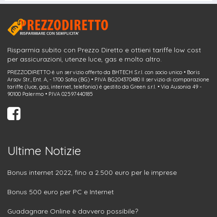
Risparmia subito con Prezzo Diretto e ottieni tariffe low cost
per assicurazioni, utenze luce, gas e molto altro.
PREZZODIRETTO è un servizio offerto da BHTECH S.r.l. con socio unico • Boris
Arsov Str., Ent. A, - 1700 Sofia (BG) • P.IVA BG204370480 Il servizio di comparazione
tariffe (luce, gas, internet, telefonia) è gestito da Green s.r.l. • Via Ausonia 49 -
90100 Palermo • P.IVA 02597440185
Ultime Notizie
Bonus internet 2022, fino a 2.500 euro per le imprese
Bonus 500 euro per PC e Internet
Guadagnare Online è davvero possibile?